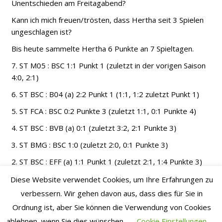
Unentschieden am Freitagabend?
Kann ich mich freuen/trösten, dass Hertha seit 3 Spielen
ungeschlagen ist?
Bis heute sammelte Hertha 6 Punkte an 7 Spieltagen.
7. ST M05 : BSC 1:1 Punkt 1 (zuletzt in der vorigen Saison
4:0, 2:1)
6. ST BSC : B04 (a) 2:2 Punkt 1 (1:1, 1:2 zuletzt Punkt 1)
5. ST FCA : BSC 0:2 Punkte 3 (zuletzt 1:1, 0:1 Punkte 4)
4. ST BSC : BVB (a) 0:1 (zuletzt 3:2, 2:1 Punkte 3)
3. ST BMG : BSC 1:0 (zuletzt 2:0, 0:1 Punkte 3)
2. ST BSC : EFF (a) 1:1 Punkt 1 (zuletzt 2:1, 1:4 Punkte 3)
1. ST FCU (b) : BSC 3:1 (zuletzt 2:0, 4:1)
Diese Website verwendet Cookies, um Ihre Erfahrungen zu
verbessern. Wir gehen davon aus, dass dies für Sie in
Alle Angaben nach herthabsc.de und kicker.de
Ordnung ist, aber Sie können die Verwendung von Cookies
Gegen diese Gegner gewann Hertha in der vorigen
ablehnen, wenn Sie dies wünschen.
Cookie Einstellungen