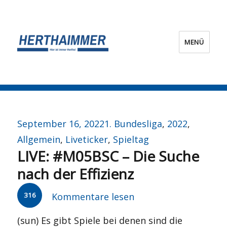
MENÜ
HERTHA?IMMER!
Veröffentlicht
Kategorien
September 16, 2022
1. Bundesliga
,
2022
,
am
Allgemein
,
Liveticker
,
Spieltag
LIVE: #M05BSC – Die Suche
nach der Effizienz
316
Kommentare lesen
(sun) Es gibt Spiele bei denen sind die