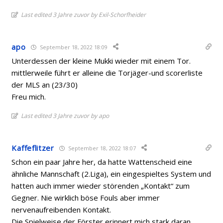
Last edited 3 Jahre zuvor by Exil-Schorfheider
apo
September 18, 2022 18:09
Unterdessen der kleine Mukki wieder mit einem Tor.
mittlerweile führt er alleine die Torjäger-und scorerliste
der MLS an (23/30)
Freu mich.
Last edited 3 Jahre zuvor by apo
Kaffeflitzer
September 18, 2022 18:07
Schon ein paar Jahre her, da hatte Wattenscheid eine
ähnliche Mannschaft (2.Liga), ein eingespieltes System und
hatten auch immer wieder störenden „Kontakt“ zum
Gegner. Nie wirklich böse Fouls aber immer
nervenaufreibenden Kontakt.
Die Spielweise der Förster erinnert mich stark daran.