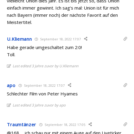
vielleicht Union dies Jahr. Es ist bis jetzt so, dass Union
einfach immer gewinnt. Ich sag‘s mal: Union ist für mich
nach Bayern (immer noch) der nächste Favorit auf den
Meistertitel.
U.Kliemann
September 18, 2022 17:07
Habe gerade umgeschaltet zum 2:0!
Toll.
Last edited 3 Jahre zuvor by U.Kliemann
apo
September 18, 2022 17:07
Schlechter Film von Peter Hyames
Last edited 3 Jahre zuvor by apo
Traumtänzer
September 18, 2022 17:05
@168 … ich schau nur mit einem Auge auf den Liveticker.