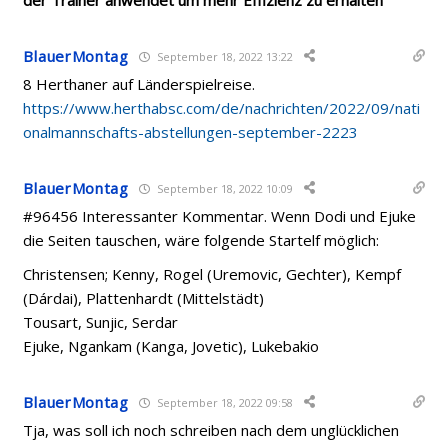
der Trainer anwendet um mehr Effizienz zu erhalten
BlauerMontag
September 18, 2022 13:22
8 Herthaner auf Länderspielreise.
https://www.herthabsc.com/de/nachrichten/2022/09/nati
onalmannschafts-abstellungen-september-2223
BlauerMontag
September 18, 2022 10:09
#96456 Interessanter Kommentar. Wenn Dodi und Ejuke
die Seiten tauschen, wäre folgende Startelf möglich:
Christensen; Kenny, Rogel (Uremovic, Gechter), Kempf
(Dárdai), Plattenhardt (Mittelstädt)
Tousart, Sunjic, Serdar
Ejuke, Ngankam (Kanga, Jovetic), Lukebakio
BlauerMontag
September 18, 2022 09:58
Tja, was soll ich noch schreiben nach dem unglücklichen