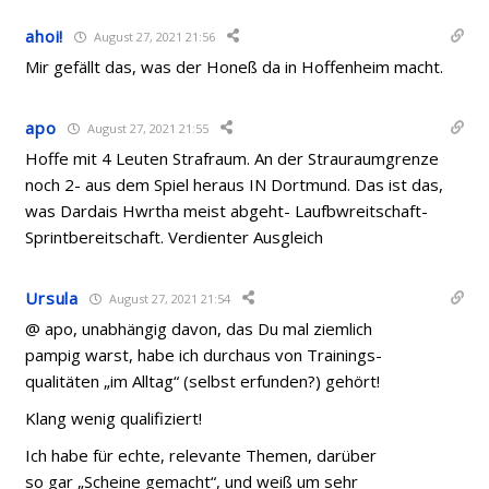
ahoi!
August 27, 2021 21:56
Mir gefällt das, was der Honeß da in Hoffenheim macht.
apo
August 27, 2021 21:55
Hoffe mit 4 Leuten Strafraum. An der Strauraumgrenze
noch 2- aus dem Spiel heraus IN Dortmund. Das ist das,
was Dardais Hwrtha meist abgeht- Laufbwreitschaft-
Sprintbereitschaft. Verdienter Ausgleich
Ursula
August 27, 2021 21:54
@ apo, unabhängig davon, das Du mal ziemlich
pampig warst, habe ich durchaus von Trainings-
qualitäten „im Alltag“ (selbst erfunden?) gehört!
Klang wenig qualifiziert!
Ich habe für echte, relevante Themen, darüber
so gar „Scheine gemacht“, und weiß um sehr