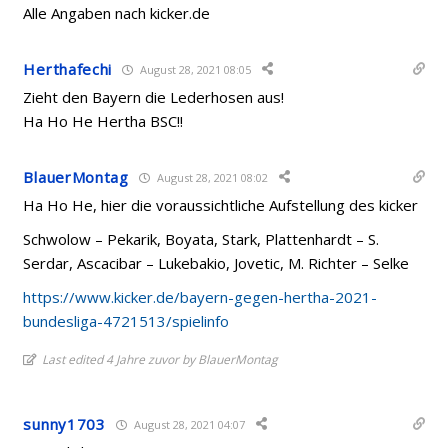
Alle Angaben nach kicker.de
Herthafechi
August 28, 2021 08:05
Zieht den Bayern die Lederhosen aus!
Ha Ho He Hertha BSC!!
BlauerMontag
August 28, 2021 08:02
Ha Ho He, hier die voraussichtliche Aufstellung des kicker
Schwolow – Pekarik, Boyata, Stark, Plattenhardt – S.
Serdar, Ascacibar – Lukebakio, Jovetic, M. Richter – Selke
https://www.kicker.de/bayern-gegen-hertha-2021-
bundesliga-4721513/spielinfo
Last edited 4 Jahre zuvor by BlauerMontag
sunny1703
August 28, 2021 04:07