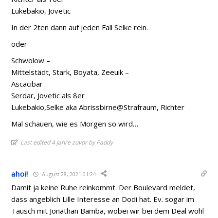
Lukebakio, Jovetic
In der 2ten dann auf jeden Fall Selke rein.
oder
Schwolow –
Mittelstädt, Stark, Boyata, Zeeuik –
Ascacibar
Serdar, Jovetic als 8er
Lukebakio,Selke aka Abrissbirne@Strafraum, Richter
Mal schauen, wie es Morgen so wird…
Last edited 4 Jahre zuvor by Paddy
ahoi!
August 28, 2021 01:24
Damit ja keine Ruhe reinkommt. Der Boulevard meldet,
dass angeblich Lille Interesse an Dodi hat. Ev. sogar im
Tausch mit Jonathan Bamba, wobei wir bei dem Deal wohl