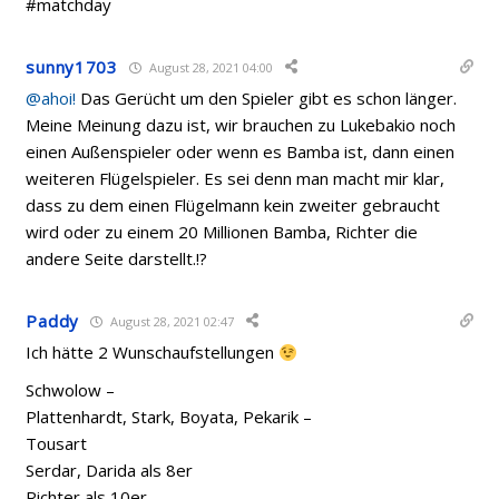
#matchday
sunny1703
August 28, 2021 04:00
@ahoi!
Das Gerücht um den Spieler gibt es schon länger.
Meine Meinung dazu ist, wir brauchen zu Lukebakio noch
einen Außenspieler oder wenn es Bamba ist, dann einen
weiteren Flügelspieler. Es sei denn man macht mir klar,
dass zu dem einen Flügelmann kein zweiter gebraucht
wird oder zu einem 20 Millionen Bamba, Richter die
andere Seite darstellt.!?
Paddy
August 28, 2021 02:47
Ich hätte 2 Wunschaufstellungen
Schwolow –
Plattenhardt, Stark, Boyata, Pekarik –
Tousart
Serdar, Darida als 8er
Richter als 10er