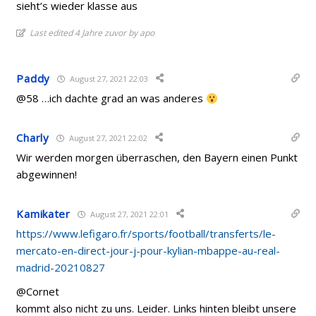
sieht’s wieder klasse aus
Last edited 4 Jahre zuvor by apo
Paddy
August 27, 2021 22:03
@58 …ich dachte grad an was anderes
Charly
August 27, 2021 22:02
Wir werden morgen überraschen, den Bayern einen Punkt
abgewinnen!
Kamikater
August 27, 2021 22:01
https://www.lefigaro.fr/sports/football/transferts/le-
mercato-en-direct-jour-j-pour-kylian-mbappe-au-real-
madrid-20210827
@Cornet
kommt also nicht zu uns. Leider. Links hinten bleibt unsere