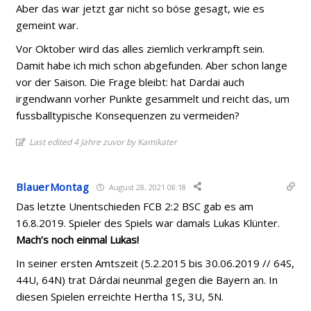
Aber das war jetzt gar nicht so böse gesagt, wie es
gemeint war.
Vor Oktober wird das alles ziemlich verkrampft sein.
Damit habe ich mich schon abgefunden. Aber schon lange
vor der Saison. Die Frage bleibt: hat Dardai auch
irgendwann vorher Punkte gesammelt und reicht das, um
fussballtypische Konsequenzen zu vermeiden?
Last edited 4 Jahre zuvor by Kamikater
BlauerMontag
August 28, 2021 08:18
Das letzte Unentschieden FCB 2:2 BSC gab es am
16.8.2019. Spieler des Spiels war damals Lukas Klünter.
Mach’s noch einmal Lukas!
In seiner ersten Amtszeit (5.2.2015 bis 30.06.2019 // 64S,
44U, 64N) trat Dárdai neunmal gegen die Bayern an. In
diesen Spielen erreichte Hertha 1S, 3U, 5N.