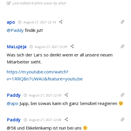
Last edited 4 Jahre zuvor by ahoi!
apo
August 27, 2021 22:14
@Paddy
findik jut!
MaLuJeJa
August 27, 2021 22:09
Was sich der Lars so denkt wenn er all unsere neuen
Mitarbeiter sieht.
https://m.youtube.com/watch?
v=1RRQ8n7UWAU&feature=youtu.be
Paddy
August 27, 2021 22:09
@apo
Jupp, bei sowas kann ich ganz Sensibel reagieren
Paddy
August 27, 2021 22:08
@58 und Ekkelenkamp ist nun bei uns