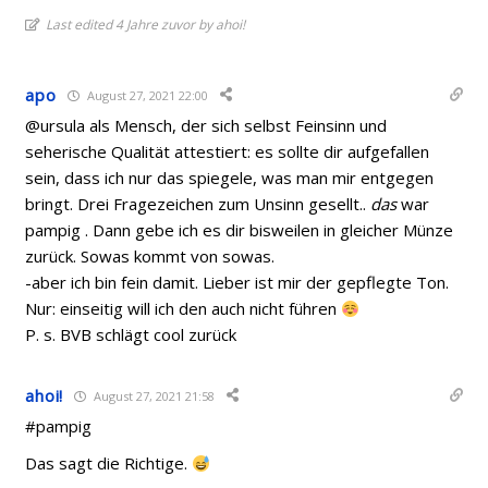
Last edited 4 Jahre zuvor by ahoi!
apo
August 27, 2021 22:00
@ursula als Mensch, der sich selbst Feinsinn und
seherische Qualität attestiert: es sollte dir aufgefallen
sein, dass ich nur das spiegele, was man mir entgegen
bringt. Drei Fragezeichen zum Unsinn gesellt..
das
war
pampig . Dann gebe ich es dir bisweilen in gleicher Münze
zurück. Sowas kommt von sowas.
-aber ich bin fein damit. Lieber ist mir der gepflegte Ton.
Nur: einseitig will ich den auch nicht führen
P. s. BVB schlägt cool zurück
ahoi!
August 27, 2021 21:58
#pampig
Das sagt die Richtige.