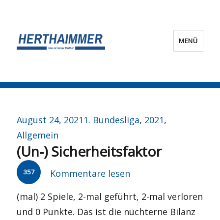
MENÜ
HERTHA?IMMER!
Veröffentlicht
Kategorien
August 24, 2021
1. Bundesliga
,
2021
,
am
Allgemein
(Un-) Sicherheitsfaktor
357
Kommentare lesen
(mal) 2 Spiele, 2-mal geführt, 2-mal verloren
und 0 Punkte. Das ist die nüchterne Bilanz