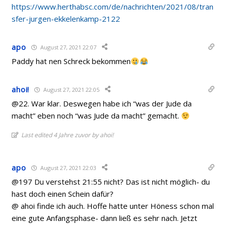
https://www.herthabsc.com/de/nachrichten/2021/08/tran
sfer-jurgen-ekkelenkamp-2122
apo
August 27, 2021 22:07
Paddy hat nen Schreck bekommen
ahoi!
August 27, 2021 22:05
@22. War klar. Deswegen habe ich “was der Jude da
macht” eben noch “was Jude da macht” gemacht.
Last edited 4 Jahre zuvor by ahoi!
apo
August 27, 2021 22:03
@197 Du verstehst 21:55 nicht? Das ist nicht möglich- du
hast doch einen Schein dafür?
@ ahoi finde ich auch. Hoffe hatte unter Höness schon mal
eine gute Anfangsphase- dann ließ es sehr nach. Jetzt