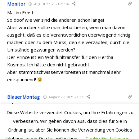
Monitor
August 27, 2021 21:34
Mal im Ernst.
So doof wie wir sind die anderen schon lange!
Aber worüber sollte man debattieren, wenn man davon
ausgeht, daß es die Verantwortlichen überwiegend richtig
machen oder zu dem Murks, den sie verzapfen, durch die
Umstände gezwungen werden?
Der Prince ist ein Wohlfühltransfer für den Hertha-
Kosmos. Ich hätte den nicht gebraucht.
Aber stammtischwissenverbreiten ist manchmal sehr
entspannend!
BlauerMontag
August 27, 2021 21:32
also Bobic und co würden nur Unsinn verzapfen
Diese Website verwendet Cookies, um Ihre Erfahrungen zu
Das wissen wir, wenn sie im Rahmen des Projekts
verbessern. Wir gehen davon aus, dass dies für Sie in
Goldesel die letzten Mios verbrannt haben.
Ordnung ist, aber Sie können die Verwendung von Cookies
ablehnen, wenn Sie dies wünschen.
Cookie Einstellungen