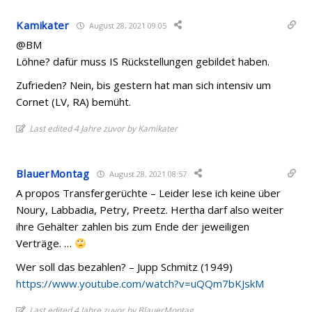
Kamikater
August 28, 2021 09:05
@BM
Löhne? dafür muss IS Rückstellungen gebildet haben.
Zufrieden? Nein, bis gestern hat man sich intensiv um
Cornet (LV, RA) bemüht.
Last edited 4 Jahre zuvor by Kamikater
BlauerMontag
August 28, 2021 08:57
A propos Transfergerüchte – Leider lese ich keine über
Noury, Labbadia, Petry, Preetz. Hertha darf also weiter
ihre Gehälter zahlen bis zum Ende der jeweiligen
Verträge. …
Wer soll das bezahlen? – Jupp Schmitz (1949)
https://www.youtube.com/watch?v=uQQm7bKJskM
Last edited 4 Jahre zuvor by BlauerMontag