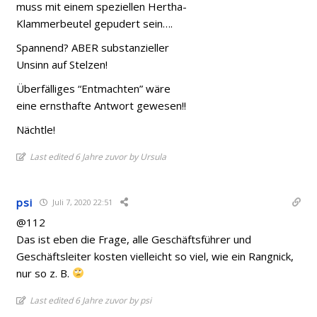
muss mit einem speziellen Hertha-
Klammerbeutel gepudert sein….
Spannend? ABER substanzieller
Unsinn auf Stelzen!
Überfälliges “Entmachten” wäre
eine ernsthafte Antwort gewesen!!
Nächtle!
Last edited 6 Jahre zuvor by Ursula
psi
Juli 7, 2020 22:51
@112
Das ist eben die Frage, alle Geschäftsführer und
Geschäftsleiter kosten vielleicht so viel, wie ein Rangnick,
nur so z. B.
Last edited 6 Jahre zuvor by psi