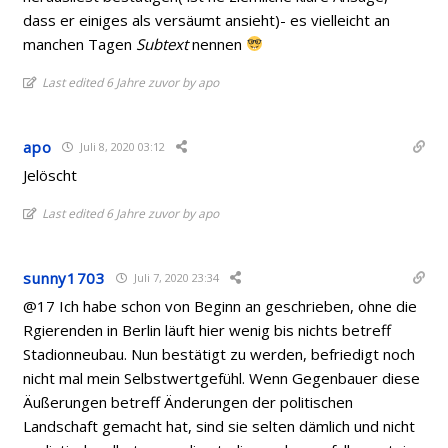
dass er einiges als versäumt ansieht)- es vielleicht an
manchen Tagen
Subtext
nennen
Last edited 6 Jahre zuvor by apo
apo
Juli 8, 2020 03:12
Jelöscht
Last edited 6 Jahre zuvor by apo
sunny1703
Juli 7, 2020 23:34
@17 Ich habe schon von Beginn an geschrieben, ohne die
Rgierenden in Berlin läuft hier wenig bis nichts betreff
Stadionneubau. Nun bestätigt zu werden, befriedigt noch
nicht mal mein Selbstwertgefühl. Wenn Gegenbauer diese
Äußerungen betreff Änderungen der politischen
Landschaft gemacht hat, sind sie selten dämlich und nicht