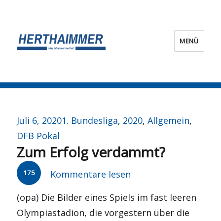
MENÜ
HERTHA?IMMER!
Veröffentlicht
Kategorien
Juli 6, 2020
1. Bundesliga
,
2020
,
Allgemein
,
am
DFB Pokal
Zum Erfolg verdammt?
175
Kommentare lesen
(opa) Die Bilder eines Spiels im fast leeren
Olympiastadion, die vorgestern über die