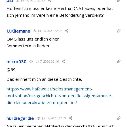
psi
Juli 7, 2020 22:23
Hoffentlich muss er keine Hertha DNA haben, oder hat
sich jemand im Verein eine Beförderung verdient?
U.Kliemann
Juli 7, 2020 22:22
OMG lass uns endlich einen
Sommertermin finden.
micro030
Juli 7, 2020 22:16
@69
Das erinnert mich an diese Geschichte.
https://www.hafawo.at/selbstmanagement-
motivation/die-geschichte-von-der-fleissigen-ameise-
die-der-buerokratie-zum-opfer-fiel/
hurdiegerdie
Juli 7, 2020 22:09
Na ja, ein weiteres Mitglied in der Geschäftsführung ist