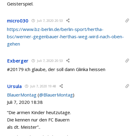
Geisterspiel.
micro030
Juli 7, 2020 20:53
https://www.bz-berlin.de/berlin-sport/hertha-
bsc/werner-gegenbauer-herthas-weg-wird-nach-oben-
gehen
Exberger
Juli 7, 2020 20:53
#
20179 ich glaube, der soll dann Glinka heissen
Ursula
Juli 7, 2020 19:48
BlauerMontag
(
@BlauerMontag
)
Juli 7, 2020 18:38
“Die armen Kinder heutzutage.
Die kennen nur den FC Bauern
als dt. Meister”..