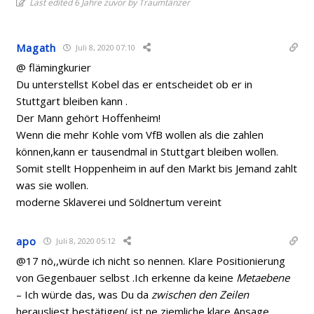
Last edited 6 Jahre zuvor by Traumtänzer
Magath
Juli 8, 2020 07:10
@ flämingkurier
Du unterstellst Kobel das er entscheidet ob er in
Stuttgart bleiben kann .
Der Mann gehört Hoffenheim!
Wenn die mehr Kohle vom VfB wollen als die zahlen
können,kann er tausendmal in Stuttgart bleiben wollen.
Somit stellt Hoppenheim in auf den Markt bis Jemand zahlt
was sie wollen.
moderne Sklaverei und Söldnertum vereint
apo
Juli 8, 2020 05:12
@17 nö,,würde ich nicht so nennen. Klare Positionierung
von Gegenbauer selbst .Ich erkenne da keine
Metaebene
– Ich würde das, was Du da
zwischen den Zeilen
herausliest bestätigen( ist ne ziemliche klare Ansage,