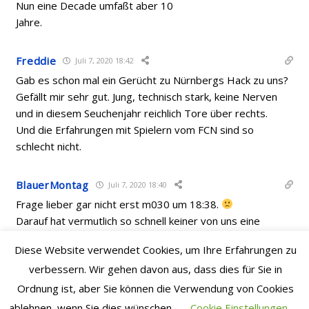
Nun eine Decade umfaßt aber 10
Jahre.
Freddie
Juli 7, 2020 18:42
Gab es schon mal ein Gerücht zu Nürnbergs Hack zu uns?
Gefällt mir sehr gut. Jung, technisch stark, keine Nerven
und in diesem Seuchenjahr reichlich Tore über rechts.
Und die Erfahrungen mit Spielern vom FCN sind so
schlecht nicht.
BlauerMontag
Juli 7, 2020 18:40
Frage lieber gar nicht erst m030 um 18:38.
Darauf hat vermutlich so schnell keiner von uns eine
Antwort.
Diese Website verwendet Cookies, um Ihre Erfahrungen zu
Last edited 6 Jahre zuvor by BlauerMontag
verbessern. Wir gehen davon aus, dass dies für Sie in
Ordnung ist, aber Sie können die Verwendung von Cookies
ablehnen, wenn Sie dies wünschen.
Cookie Einstellungen
micro030
Juli 7, 2020 18:38