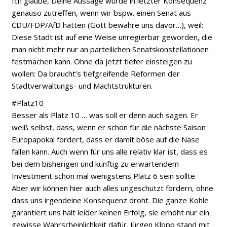
Ich glaube, Deine Aussage würde in letzter Konsequenz
genauso zutreffen, wenn wir bspw. einen Senat aus
CDU/FDP/AfD hätten (Gott bewahre uns davor…), weil:
Diese Stadt ist auf eine Weise unregierbar geworden, die
man nicht mehr nur an parteilichen Senatskonstellationen
festmachen kann. Ohne da jetzt tiefer einsteigen zu
wollen: Da braucht’s tiefgreifende Reformen der
Stadtverwaltungs- und Machtstrukturen.
#Platz10
Besser als Platz 10 … was soll er denn auch sagen. Er
weiß selbst, dass, wenn er schon für die nächste Saison
Europapokal fordert, dass er damit böse auf die Nase
fallen kann. Auch wenn für uns alle relativ klar ist, dass es
bei dem bisherigen und künftig zu erwartendem
Investment schon mal wenigstens Platz 6 sein sollte.
Aber wir können hier auch alles ungeschützt fordern, ohne
dass uns irgendeine Konsequenz droht. Die ganze Kohle
garantiert uns halt leider keinen Erfolg, sie erhöht nur ein
gewisse Wahrscheinlichkeit dafür. Jürgen Klopp stand mit