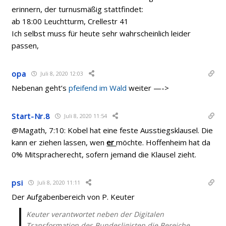
erinnern, der turnusmäßig stattfindet:
ab 18:00 Leuchtturm, Crellestr 41
Ich selbst muss für heute sehr wahrscheinlich leider
passen,
opa
Juli 8, 2020 12:03
Nebenan geht’s
pfeifend im Wald
weiter —->
Start-Nr.8
Juli 8, 2020 11:54
@Magath, 7:10: Kobel hat eine feste Ausstiegsklausel. Die
kann er ziehen lassen, wen
er
möchte. Hoffenheim hat da
0% Mitspracherecht, sofern jemand die Klausel zieht.
psi
Juli 8, 2020 11:11
Der Aufgabenbereich von P. Keuter
Keuter verantwortet neben der Digitalen
Transformation des Bundesligisten die Bereiche