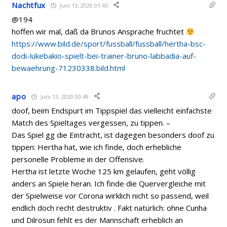
Nachtfux
Juni 13, 2020 01:45
@194
hoffen wir mal, daß da Brunos Ansprache fruchtet
https://www.bild.de/sport/fussball/fussball/hertha-bsc-
dodi-lukebakio-spielt-bei-trainer-bruno-labbadia-auf-
bewaehrung-71230338.bild.html
apo
Juni 13, 2020 00:49
doof, beim Endspurt im Tippspiel das vielleicht einfachste
Match des Spieltages vergessen, zu tippen. –
Das Spiel gg die Eintracht, ist dagegen besonders doof zu
tippen: Hertha hat, wie ich finde, doch erhebliche
personelle Probleme in der Offensive.
Hertha ist letzte Woche 125 km gelaufen, geht völlig
anders an Spiele heran. Ich finde die Quervergleiche mit
der Spielweise vor Corona wirklich nicht so passend, weil
endlich doch recht destruktiv . Fakt natürlich: ohne Cunha
und Dilrosun fehlt es der Mannschaft erheblich an