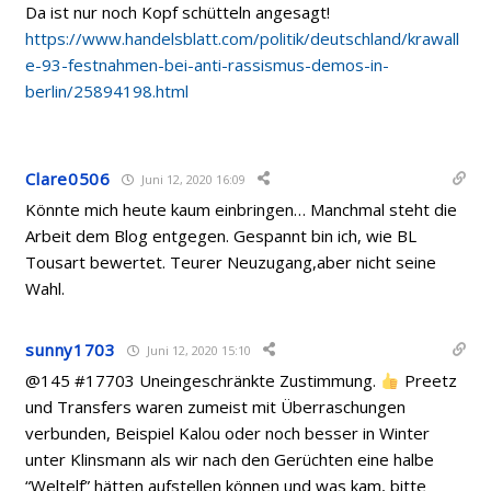
Da ist nur noch Kopf schütteln angesagt!
https://www.handelsblatt.com/politik/deutschland/krawall
e-93-festnahmen-bei-anti-rassismus-demos-in-
berlin/25894198.html
Clare0506
Juni 12, 2020 16:09
Könnte mich heute kaum einbringen… Manchmal steht die
Arbeit dem Blog entgegen. Gespannt bin ich, wie BL
Tousart bewertet. Teurer Neuzugang,aber nicht seine
Wahl.
sunny1703
Juni 12, 2020 15:10
@145 #17703 Uneingeschränkte Zustimmung.
Preetz
und Transfers waren zumeist mit Überraschungen
verbunden, Beispiel Kalou oder noch besser in Winter
unter Klinsmann als wir nach den Gerüchten eine halbe
“Weltelf” hätten aufstellen können und was kam, bitte