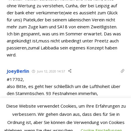
ohne Wertung zu verstehen, Cunha, der bei Leipzig auf
der bank eher verkümmerte(wie es aussieht zum Glück
für uns) Piatek,der bei seinem ialienischen Verein nicht
mehr zum Zuge kam und SA18 von einem Zweitligisten.
Ich bin gespannt, was uns im Sommer erwartet. Das was
angekündigt ist,muss nicht unbedingt unter Preetz auch
passieren,zumal Labbadia sein eigenes Konzept haben
wird.
JoeyBerlin
Juni 12, 2020 14:57
#17702,
also Bitte, es geht hier schließlich um die Lufthoheit über
den Stammtischen. 93 Festnahmen immerhin,
https://www.handelsblatt.com/images/traenengas-
Diese Website verwendet Cookies, um Ihre Erfahrungen zu
gegen-gewaltsame-proteste/25894208/2-
verbessern. Wir gehen davon aus, dass dies für Sie in
format2020.jpg
Ordnung ist, aber Sie können die Verwendung von Cookies
ablehnen, wenn Sie dies wünschen.
Cookie Einstellungen
micro030
Juni 12, 2020 14:48